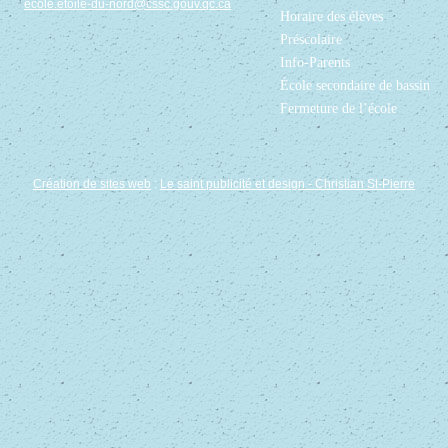
ecole.etoile-du-nord@cssc.gouv.qc.ca
Horaire des élèves
Préscolaire
Info-Parents
École secondaire de bassin
Fermeture de l’école
Création de sites web
:
Le saint publicité et design
- Christian St-Pierre