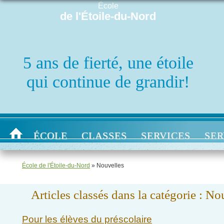
École
de l'Étoile-du-Nord
5 ans de fierté, une étoile
qui continue de grandir!
ÉCOLE
CLASSES
SERVICES
SER
École de l'Étoile-du-Nord
» Nouvelles
Articles classés dans la catégorie :
Nou
Pour les élèves du préscolaire