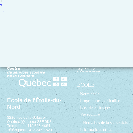
1
2
→
ACCUEIL
ÉCOLE
Notre école
École de l'Étoile-du-
Programmes particuliers
Nord
L’école en images
Vie scolaire
3220, rue de la Galaxie
Québec (Québec) G3E 0K2
Nouvelles de la vie scolaire
Téléphone : 418 686-4684
Informations utiles
Télécopieur : 418 845-8529