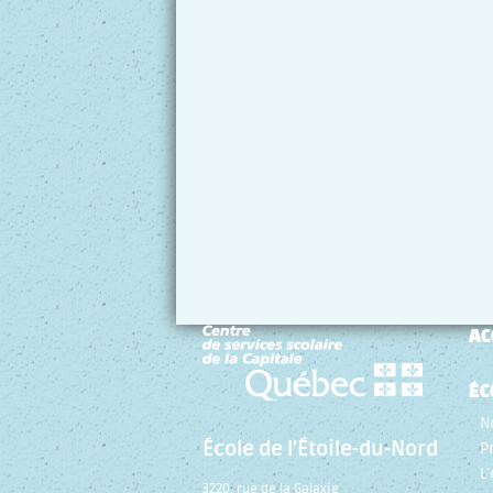
AC
ÉC
N
École de l'Étoile-du-Nord
P
L
3220, rue de la Galaxie