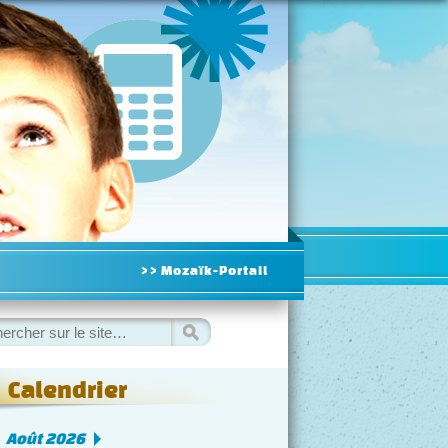
>> Mozaïk-Portail
hercher
Calendrier
◀
Août 2026
▷