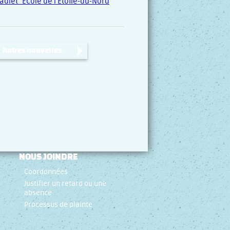
adlet_École de l’Étoile-du-Nord
Autres nouvelles
NOUS JOINDRE
Coordonnées
Justifier un retard ou une
absence
Processus de plainte