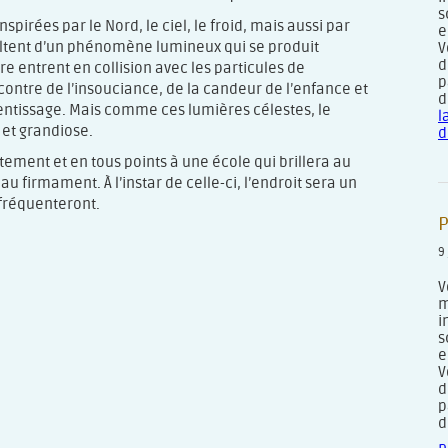
s
spirées par le Nord, le ciel, le froid, mais aussi par
e
sultent d’un phénomène lumineux qui se produit
V
d
re entrent en collision avec les particules de
p
ncontre de l’insouciance, de la candeur de l’enfance et
d
rentissage. Mais comme ces lumières célestes, le
l
 et grandiose.
d
ement et en tous points à une école qui brillera au
 au firmament. À l’instar de celle-ci, l’endroit sera un
 fréquenteront.
P
9
V
m
i
s
e
V
d
p
d