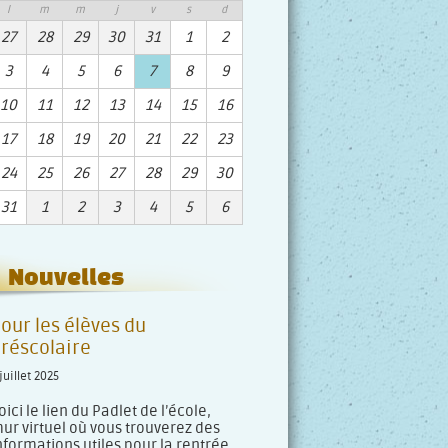
l
m
m
j
v
s
d
27
28
29
30
31
1
2
3
4
5
6
7
8
9
10
11
12
13
14
15
16
17
18
19
20
21
22
23
24
25
26
27
28
29
30
31
1
2
3
4
5
6
Nouvelles
our les élèves du
réscolaire
juillet 2025
oici le lien du Padlet de l’école,
ur virtuel où vous trouverez des
nformations utiles pour la rentrée