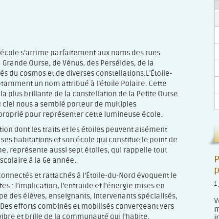
 école s’arrime parfaitement aux noms des rues
a Grande Ourse, de Vénus, des Perséides, de la
irés du cosmos et de diverses constellations.
L’Étoile-
otamment un nom attribué à l’étoile Polaire. Cette
 la plus brillante de la constellation de la Petite Ourse.
du ciel nous a semblé porteur de multiples
pproprié pour représenter cette lumineuse école.
ion dont les traits et les étoiles peuvent aisément
ses habitations et son école qui constitue le point de
e, représente aussi sept étoiles, qui rappelle tout
P
scolaire à la 6e année.
p
rconnectés et rattachés à l’Étoile-du-Nord évoquent le
1 
es : l’implication, l’entraide et l’énergie mises en
pe des élèves, enseignants, intervenants spécialisés,
V
Des efforts combinés et mobilisés convergeant vers
m
 vibre et brille de la communauté qui l’habite.
i