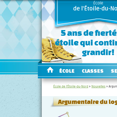
École
de l'Étoile-du-N
5 ans de fierté
étoile qui cont
grandir!
ÉCOLE
CLASSES
S
École de l'Étoile-du-Nord
»
Nouvelles
»
Argum
Argumentaire du lo