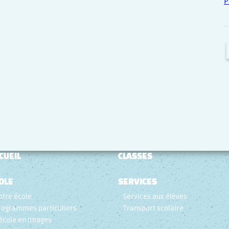
P
CUEIL
CLASSES
OLE
SERVICES
otre école
Services aux élèves
rogrammes particuliers
Transport scolaire
’école en images