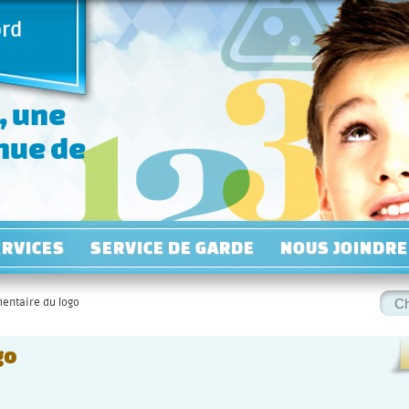
ord
, une
inue de
ERVICES
SERVICE DE GARDE
NOUS JOINDRE
Rec
entaire du logo
:
go