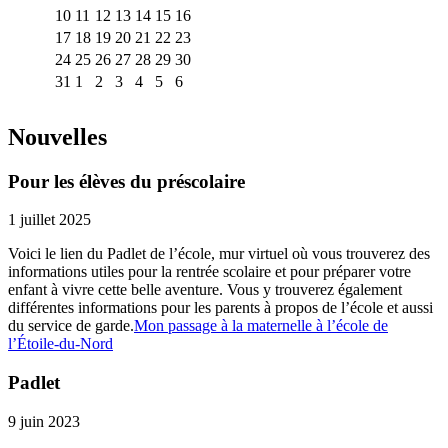
10
11
12
13
14
15
16
17
18
19
20
21
22
23
24
25
26
27
28
29
30
31
1
2
3
4
5
6
Nouvelles
Pour les élèves du préscolaire
1 juillet 2025
Voici le lien du Padlet de l’école, mur virtuel où vous trouverez des
informations utiles pour la rentrée scolaire et pour préparer votre
enfant à vivre cette belle aventure. Vous y trouverez également
différentes informations pour les parents à propos de l’école et aussi
du service de garde.
Mon passage à la maternelle à l’école de
l’Étoile-du-Nord
Padlet
9 juin 2023