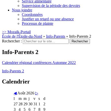
Service alimentaire
Supervision de la période des devoirs
Nous joindre
Coordonnées
Justifier un retard ou une absence
Processus de plainte
>> Mozaïk-Portail
École de l'Étoile-du-Nord
»
Info-Parents
»
Info-Parents 2
Rechercher :
Info-Parents 2
Calendrier régional conférences Automne 2022
Info-Parents 2
Calendrier
◀
Août 2026
▷
l
m
m
j
v
s
d
27
28
29
30
31
1
2
3
4
5
6
7
8
9