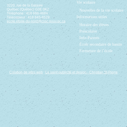
Vie scolaire
3220, rue de la Galaxie
Québec (Québec) G3E 0K2
Nouvelles de la vie scolaire
Téléphone : 418 686-4684
Informations utiles
Télécopieur : 418 845-8529
ecole.etoile-du-nord@cssc.gouv.qc.ca
Horaire des élèves
Préscolaire
Info-Parents
École secondaire de bassin
Fermeture de l’école
Création de sites web
:
Le saint publicité et design
- Christian St-Pierre