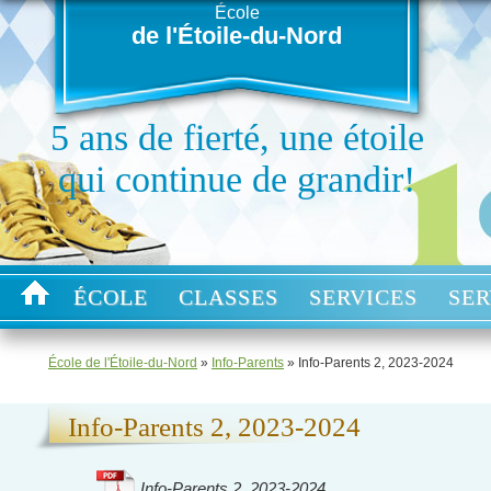
École
de l'Étoile-du-Nord
5 ans de fierté, une étoile
qui continue de grandir!
ÉCOLE
CLASSES
SERVICES
SER
École de l'Étoile-du-Nord
»
Info-Parents
»
Info-Parents 2, 2023-2024
Info-Parents 2, 2023-2024
Info-Parents 2, 2023-2024